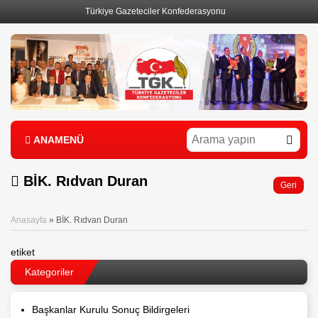
Türkiye Gazeteciler Konfederasyonu
1
ANAMENÜ
BİK. Rıdvan Duran
Geri
Anasayfa
»
BİK. Rıdvan Duran
etiket
Kategoriler
Başkanlar Kurulu Sonuç Bildirgeleri