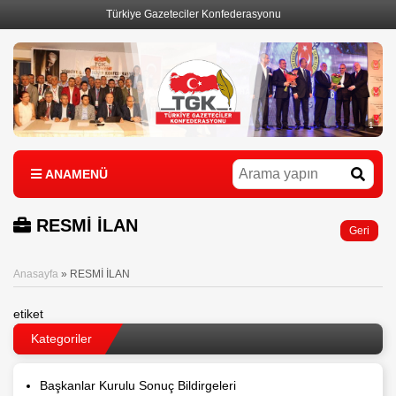
Türkiye Gazeteciler Konfederasyonu
1
ANAMENÜ
RESMİ İLAN
Geri
Anasayfa
»
RESMİ İLAN
etiket
Kategoriler
Başkanlar Kurulu Sonuç Bildirgeleri