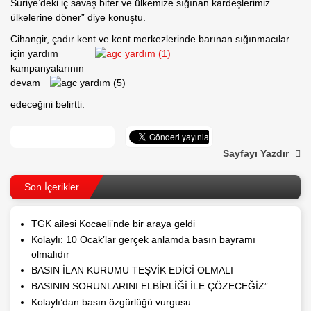
Suriye’deki iç savaş biter ve ülkemize sığınan kardeşlerimiz
ülkelerine döner” diye konuştu.
Cihangir, çadır kent ve kent merkezlerinde barınan sığınmacılar
için ya
rdım
kampanya
larının
devam
edeceğini belirtti.
Sayfayı Yazdır
Son İçerikler
TGK ailesi Kocaeli’nde bir araya geldi
Kolaylı: 10 Ocak’lar gerçek anlamda basın bayramı
olmalıdır
BASIN İLAN KURUMU TEŞVİK EDİCİ OLMALI
BASININ SORUNLARINI ELBİRLİĞİ İLE ÇÖZECEĞİZ”
Kolaylı’dan basın özgürlüğü vurgusu…