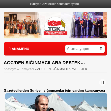
Türkiye Gazeteciler Konfederasyonu
1
ANAMENÜ
AGC’DEN SIĞINMACILARA DESTEK…
Anasayfa
»
Cemiyetler
»
AGC’DEN SIĞINMACILARA DESTEK…
Gazetecilerden Suriyeli sığınmacılar için yardım kampanyası