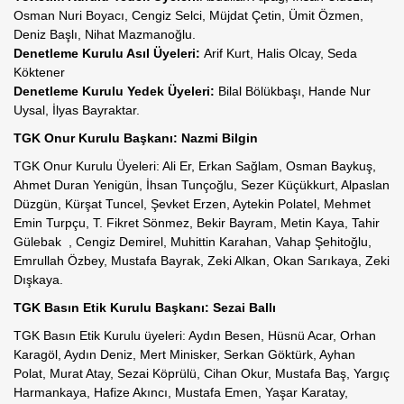
Osman Nuri Boyacı, Cengiz Selci, Müjdat Çetin, Ümit Özmen,
Deniz Başlı, Nihat Mazmanoğlu.
Denetleme Kurulu Asıl Üyeleri:
Arif Kurt, Halis Olcay, Seda
Köktener
Denetleme Kurulu Yedek Üyeleri:
Bilal Bölükbaşı, Hande Nur
Uysal, İlyas Bayraktar.
TGK Onur Kurulu Başkanı: Nazmi Bilgin
TGK Onur Kurulu Üyeleri: Ali Er, Erkan Sağlam, Osman Baykuş,
Ahmet Duran Yenigün, İhsan Tunçoğlu, Sezer Küçükkurt, Alpaslan
Düzgün, Kürşat Tuncel, Şevket Erzen, Aytekin Polatel, Mehmet
Emin Turpçu, T. Fikret Sönmez, Bekir Bayram, Metin Kaya, Tahir
Gülebak , Cengiz Demirel, Muhittin Karahan, Vahap Şehitoğlu,
Emrullah Özbey, Mustafa Bayrak, Zeki Alkan, Okan Sarıkaya, Zeki
Dışkaya.
TGK Basın Etik Kurulu Başkanı: Sezai Ballı
TGK Basın Etik Kurulu üyeleri: Aydın Besen, Hüsnü Acar, Orhan
Karagöl, Aydın Deniz, Mert Minisker, Serkan Göktürk, Ayhan
Polat, Murat Atay, Sezai Köprülü, Cihan Okur, Mustafa Baş, Yargıç
Harmankaya, Hafize Akıncı, Mustafa Emen, Yaşar Karatay,