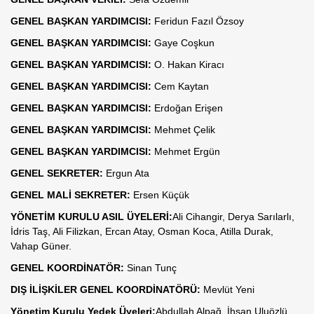
GENEL BAŞKAN YARDIMCISI:
Feridun Fazıl Özsoy
GENEL BAŞKAN YARDIMCISI:
Gaye Coşkun
GENEL BAŞKAN YARDIMCISI:
O. Hakan Kiracı
GENEL BAŞKAN YARDIMCISI:
Cem Kaytan
GENEL BAŞKAN YARDIMCISI:
Erdoğan Erişen
GENEL BAŞKAN YARDIMCISI:
Mehmet Çelik
GENEL BAŞKAN YARDIMCISI:
Mehmet Ergün
GENEL SEKRETER:
Ergun Ata
GENEL MALİ SEKRETER:
Ersen Küçük
YÖNETİM KURULU ASIL ÜYELERİ:
Ali Cihangir, Derya Sarılarlı,
İdris Taş, Ali Filizkan, Ercan Atay, Osman Koca, Atilla Durak,
Vahap Güner.
GENEL KOORDİNATÖR:
Sinan Tunç
DIŞ İLİŞKİLER GENEL KOORDİNATÖRÜ:
Mevlüt Yeni
Yönetim Kurulu Yedek Üyeleri:
Abdullah Alpağ, İhsan Uluözlü,