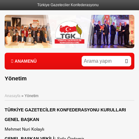
Türkiye Gazeteciler Konfederasyonu
1
ANAMENÜ
Yönetim
Anasayfa
»
Yönetim
TÜRKİYE GAZETECİLER KONFEDERASYONU KURULLARI
GENEL BAŞKAN
Mehmet Nuri Kolaylı
GENEL BAŞKAN VEKİLİ:
Sefa Özdemir