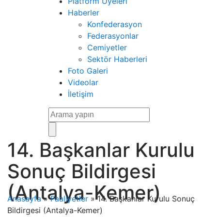
Platform Üyeleri
Haberler
Konfederasyon
Federasyonlar
Cemiyetler
Sektör Haberleri
Foto Galeri
Videolar
İletişim
14. Başkanlar Kurulu
Sonuç Bildirgesi
(Antalya-Kemer)
Anasayfa
»
Faaliyetler
»
14. Başkanlar Kurulu Sonuç
Bildirgesi (Antalya-Kemer)