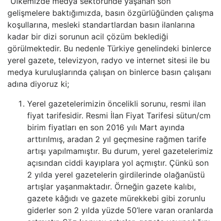
“Ülkemizde medya sektöründe yaşanan son
gelişmelere baktığımızda, basın özgürlüğünden çalışma
koşullarına, mesleki standartlardan basın ilanlarına
kadar bir dizi sorunun acil çözüm beklediği
görülmektedir. Bu nedenle Türkiye genelindeki binlerce
yerel gazete, televizyon, radyo ve internet sitesi ile bu
medya kuruluşlarında çalışan on binlerce basın çalışanı
adına diyoruz ki;
Yerel gazetelerimizin öncelikli sorunu, resmi ilan
fiyat tarifesidir. Resmi İlan Fiyat Tarifesi sütun/cm
birim fiyatları en son 2016 yılı Mart ayında
arttırılmış, aradan 2 yıl geçmesine rağmen tarife
artışı yapılmamıştır. Bu durum, yerel gazetelerimiz
açısından ciddi kayıplara yol açmıştır. Çünkü son
2 yılda yerel gazetelerin girdilerinde olağanüstü
artışlar yaşanmaktadır. Örneğin gazete kalıbı,
gazete kâğıdı ve gazete mürekkebi gibi zorunlu
giderler son 2 yılda yüzde 50’lere varan oranlarda