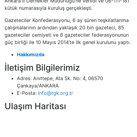
Ankara İl Dernekler Müdürlüğü’ne verildi ve 06-111-181
kütük numarasıyla kuruluş gerçekleşti.
Gazeteciler Konfederasyonu, 6 ay süren teşkilatlanma
çalışmalarının ardından yaklaşık 20 bin gazeteci, 85
gazeteciler cemiyeti ve 8 gazeteciler federasyonunun
güç birliği ile 10 Mayıs 2014’te ilk genel kurulunu yaptı.
Hakkımızda
İletişim Bilgilerimiz
Adres:
Anıttepe, Ata Sk. No: 4, 06570
Çankaya/ANKARA
E-Posta:
info@tgk.org.tr
Ulaşım Haritası